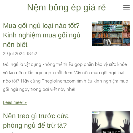
Nệm bông ép giá rẻ
Ga
direct
naar
Mua gối ngủ loại nào tốt?
de
Kinh nghiệm mua gối ngủ
hoofdinhoud
nên biết
29 jul 2024
18:52
Gối ngủ là vật dụng không thể thiếu góp phần bảo vệ sức khỏe
và tạo nên giấc ngủ ngon mỗi đêm. Vậy nên mua gối ngủ loại
nào tốt? Hãy cùng Thegioinem.com tìm hiểu kinh nghiệm mua
gối ngủ ngay trong bài viết này nhé!
Lees meer »
Nên treo gì trước cửa
phòng ngủ để trừ tà?