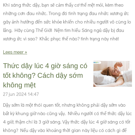
Khi sáng thức dậy, bạn sẽ cảm thấy cơ thể mệt mỏi, kèm theo
những cơn đau nhức. Trong đó tình trạng đau nhức xương ức
gây ảnh hưởng đến sức khỏe khiến cho nhiều người vô cùng lo
lắng. Hãy cùng Thế Giới Nệm tìm hiểu Sáng ngủ dậy bị đau
xương ức vì sao? Khắc phục thế nào? tình trạng này nhé!
Lees meer »
Thức dậy lúc 4 giờ sáng có
tốt không? Cách dậy sớm
không mệt
27 jun 2024
14:47
Dậy sớm là một thói quen tốt, nhưng không phải dậy sớm vào
bất kỳ khung giờ nào cũng vậy. Nhiều người có thể thức dậy lúc
4 giờ, thậm chí là 3 giờ sáng. Vậy thức dậy lúc 4 giờ sáng có tốt
không? Nếu dậy vào khoảng thời gian này liệu có cách gì để